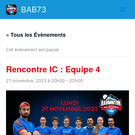
Aller
BAB73
au
contenu
« Tous les Évènements
Cet évènement est passé.
Rencontre IC : Equipe 4
27 novembre, 2023 à 20h00
-
22h00