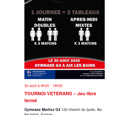
30 août à 8h00
-
18h00
TOURNOI VETERANS – Jeu libre
fermé
Gymnase Marlioz G4
120 chemin du lycée, Aix
les bains, France