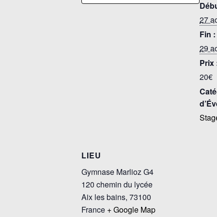
Débu
27 a
Fin :
29 a
Prix 
20€
Caté
d’Év
Stag
LIEU
Gymnase Marlioz G4
120 chemin du lycée
Aix les bains
,
73100
France
+ Google Map