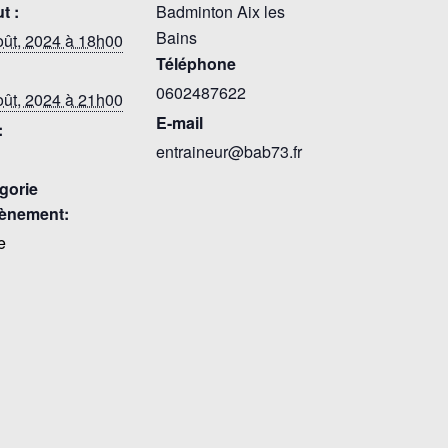
t :
Badminton Aix les
Bains
oût, 2024 à 18h00
Téléphone
0602487622
oût, 2024 à 21h00
E-mail
:
entraineur@bab73.fr
gorie
ènement:
e