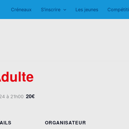
Créneaux
S’inscrire
Les jeunes
Compétit
Adulte
20€
24 à 21h00
AILS
ORGANISATEUR