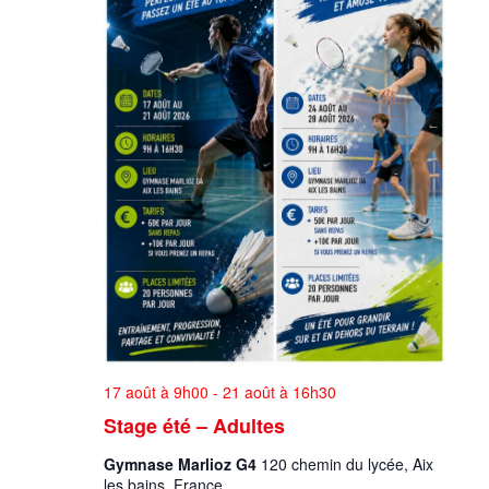
17 août à 9h00
-
21 août à 16h30
Stage été – Adultes
Gymnase Marlioz G4
120 chemin du lycée, Aix
les bains, France