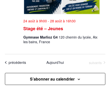
24 août à 9h00
-
28 août à 16h30
Stage été – Jeunes
Gymnase Marlioz G4
120 chemin du lycée, Aix
les bains, France
Évènements
Évènements
Aujourd’hui
suivants
précédents
S’abonner au calendrier