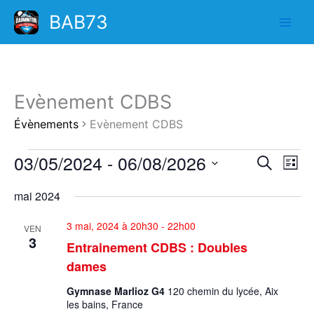
Aller
BAB73
au
contenu
Evènement CDBS
Évènements
Evènement CDBS
03/05/2024
 - 
06/08/2026
Évènements
Recherche
Navi
Recherch
Liste
et
de
Sélectionnez
mai 2024
navigation
vues
une
de
Évèn
date.
3 mai, 2024 à 20h30
-
22h00
vues
VEN
3
Entrainement CDBS : Doubles
Évènements
dames
Gymnase Marlioz G4
120 chemin du lycée, Aix
les bains, France