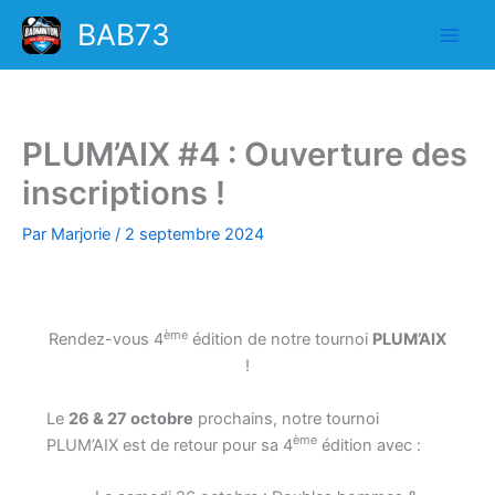
Aller
BAB73
au
contenu
PLUM’AIX #4 : Ouverture des
inscriptions !
Par
Marjorie
/
2 septembre 2024
ème
Rendez-vous 4
édition de notre tournoi
PLUM’AIX
!
Le
26 & 27 octobre
prochains, notre tournoi
ème
PLUM’AIX est de retour pour sa 4
édition avec :