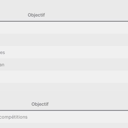
Objectif
ées
an
Objectif
 compétitions