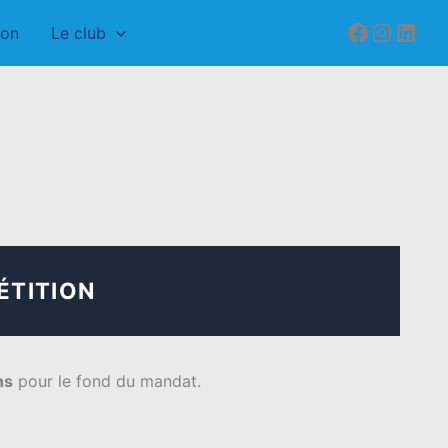
Faceboo
Instag
Link
ion
Le club
ÉTITION
ns
pour le fond du mandat.