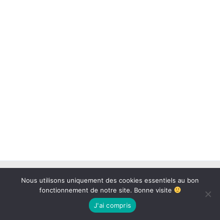
Copyright © 2026 BAB73 | Propulsé par
Thème WordPress Astra
Nous utilisons uniquement des cookies essentiels au bon
fonctionnement de notre site. Bonne visite
J'ai compris