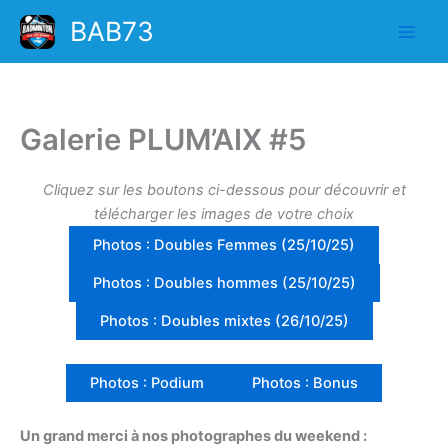
Aller
BAB73
au
contenu
Galerie PLUM’AIX #5
Cliquez sur les boutons ci-dessous pour découvrir et
télécharger les images de votre choix
Photos : Doubles Femmes (25/10/25)
Photos : Doubles hommes (25/10/25)
Photos : Doubles mixtes (26/10/25)
Photos : Podium
Photos : Bonus
Un grand merci à nos photographes du weekend :