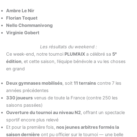
Ambre Le Nir
Florian Toquet
Nello Chommanivong
Virginie Gobert
Les résultats du weekend :
Ce week-end, notre tournoi
PLUM’AIX
a célébré sa
5ᵉ
édition
, et cette saison, l’équipe bénévole a vu les choses
en grand
Deux gymnases mobilisés
, soit
11 terrains
contre 7 les
années précédentes
330 joueurs
venus de toute la France (contre 250 les
saisons passées)
Ouverture du tournoi au niveau N2
, offrant un spectacle
sportif encore plus relevé
Et pour la première fois,
nos jeunes arbitres formés la
saison dernière
ont pu officier sur le tournoi — une belle