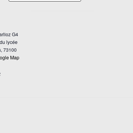
rlioz G4
du lycée
s
,
73100
ogle Map
2