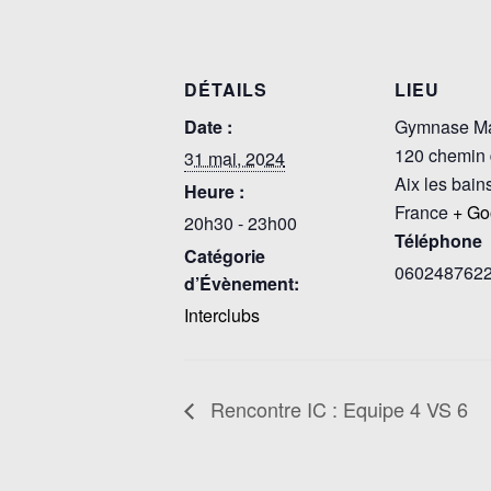
DÉTAILS
LIEU
Date :
Gymnase Ma
120 chemin 
31 mai, 2024
Aix les bain
Heure :
France
+ Go
20h30 - 23h00
Téléphone
Catégorie
060248762
d’Évènement:
Interclubs
Rencontre IC : Equipe 4 VS 6