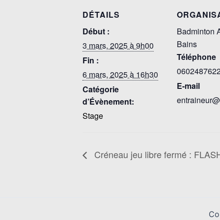
DÉTAILS
ORGANIS
Début :
Badminton A
Bains
3 mars, 2025 à 9h00
Téléphone
Fin :
060248762
6 mars, 2025 à 16h30
E-mail
Catégorie
entraineur@
d’Évènement:
Stage
Créneau jeu libre fermé : FLAS
Co