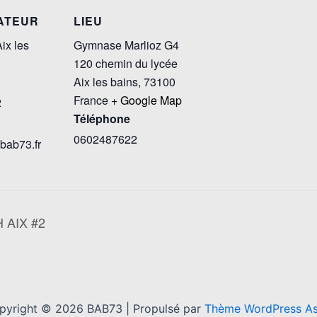
ATEUR
LIEU
ix les
Gymnase Marlioz G4
120 chemin du lycée
Aix les bains
,
73100
France
+ Google Map
2
Téléphone
0602487622
bab73.fr
H AIX #2
pyright © 2026 BAB73 | Propulsé par
Thème WordPress As