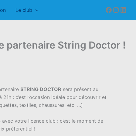
Faceboo
Instag
Link
ion
Le club
 partenaire String Doctor !
artenaire
STRING DOCTOR
sera présent au
21h : c’est l’occasion idéale pour découvrir et
quettes, textiles, chaussures, etc. …)
 avec votre licence club : c’est le moment de
ix préférentiel !