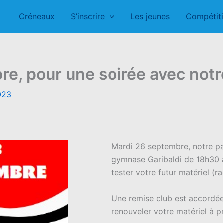
Créneaux
S’inscrire
Les jeunes
Compétit
, pour une soirée avec notre
023
Mardi 26 septembre, notre p
gymnase Garibaldi de 18h30 à 
tester votre futur matériel (ra
Une remise club est accordée
renouveler votre matériel à pr