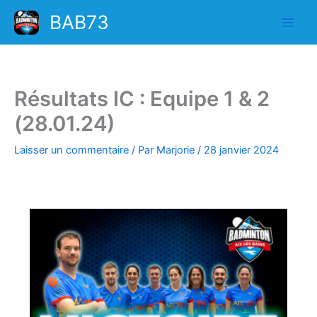
Aller
BAB73
au
contenu
Résultats IC : Equipe 1 & 2
(28.01.24)
Laisser un commentaire
/ Par
Marjorie
/
28 janvier 2024