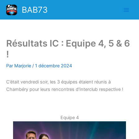
Aller
BAB73
au
contenu
Résultats IC : Equipe 4, 5 & 6
!
Par
Marjorie
/
1 décembre 2024
C’était vendredi soir, les 3 équipes étaient réunis à
Chambéry pour leurs rencontres d’Interclub respective !
Equipe 4