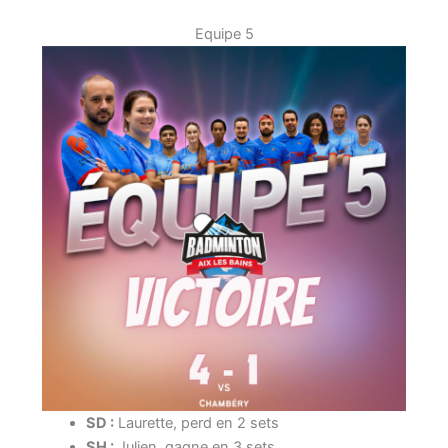
Equipe 5
SD :
Laurette, perd en 2 sets
SH :
Julien, gagne en 3 sets