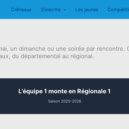
Créneaux
S’inscrire
Les jeunes
Compétit
ai, un dimanche ou une soirée par rencontre. C’
eaux, du départemental au régional.
L’équipe 1 monte en Régionale 1
Saison 2025-2026