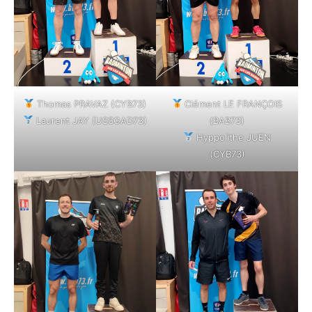
Thomas PRAVAZ (CYB73)
Clément LE FRANÇOIS
Laurent JAY (USSGAD73)
(BAB73)
Hyppolithe JUEN
(CYB73)