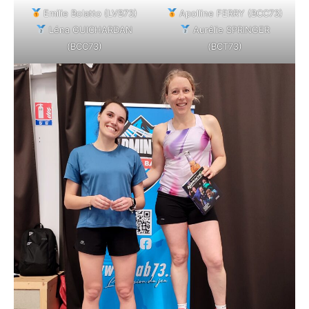
Emilie Bolatto (LVB73)
Apolline FERRY (BCC73)
Léna GUICHARDAN
Aurélie SPRINGER
(BCC73)
(BCT73)