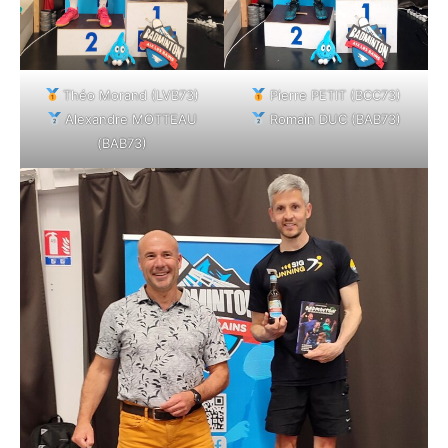
Pierre PETIT (BCC73)
Théo Morand (LVB73)
Romain DUC (BAB73)
Alexandre MOTTEAU
(BAB73)