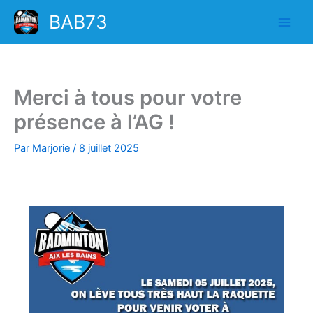
Aller
BAB73
au
contenu
Merci à tous pour votre
présence à l’AG !
Par
Marjorie
/
8 juillet 2025