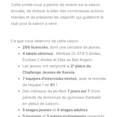
Cette soirée nous a permis de revenir sur la saison
écoulée, de dresser le bilan des nombreuses actions
menées et de présenter les objectifs qui guideront le
club pour la saison à venir.
Ce que nous retenons de cette saison
296 licenciés
, dont une centaine de jeunes.
4 labels obtenus
: Minibad Or, EFB 3 étoiles,
Écobad 2 étoiles et Elles au Bad Argent.
Les jeunes ont remporté la
2ᵉ place du
Challenge Jeunes de Savoie
.
7 équipes d’interclubs mixtes
, avec la montée
de l’équipe 1 en
R1
!
Des créneaux de jeu libre
7 jours sur 7
(
hors
période de fermeture du gymnase Garibaldi
en début de saison
).
5 stages jeunes
et
4 stages adultes
.
5 tournois
et
5 autres événements
organisés