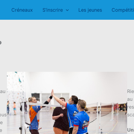
Créneaux
S’inscrire
Les jeunes
Compétit
?
eau
Rie
au
res
Vous
sc
de
Un
e