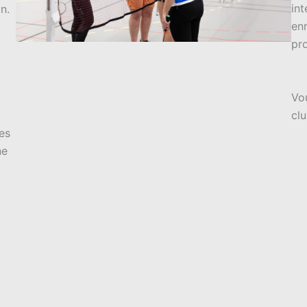
in
n.
en
pro
Vo
cl
es
ne