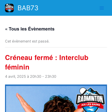
Aller
BAB73
au
contenu
« Tous les Évènements
Cet évènement est passé.
Créneau fermé : Interclub
féminin
4 avril, 2025 à 20h30
-
23h30