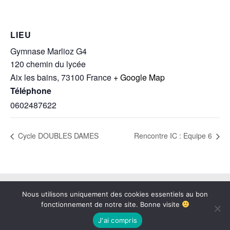
LIEU
Gymnase Marlioz G4
120 chemin du lycée
Aix les bains
,
73100
France
+ Google Map
Téléphone
0602487622
Cycle DOUBLES DAMES
Rencontre IC : Equipe 6
Copyright © 2026 BAB73 | Propulsé par
Thème WordPress Astra
Nous utilisons uniquement des cookies essentiels au bon
fonctionnement de notre site. Bonne visite
J'ai compris