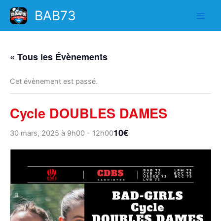
Aller
BAB73
au
contenu
« Tous les Évènements
Cet évènement est passé.
Cycle DOUBLES DAMES
10€
30 mars, 2025 à 9h00
-
12h00