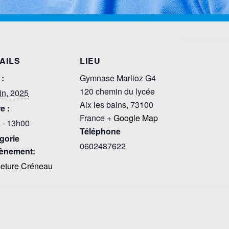
AILS
LIEU
 :
Gymnase Marlioz G4
120 chemin du lycée
in, 2025
Aix les bains
,
73100
e :
France
+ Google Map
 - 13h00
Téléphone
gorie
0602487622
ènement:
eture Créneau