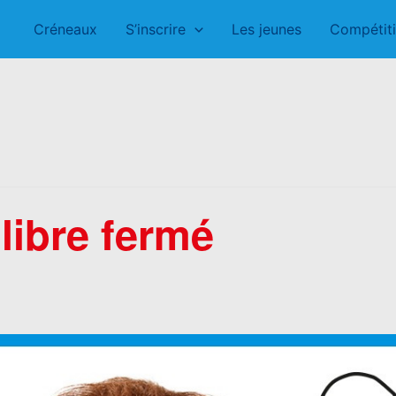
Créneaux
S’inscrire
Les jeunes
Compétit
libre fermé