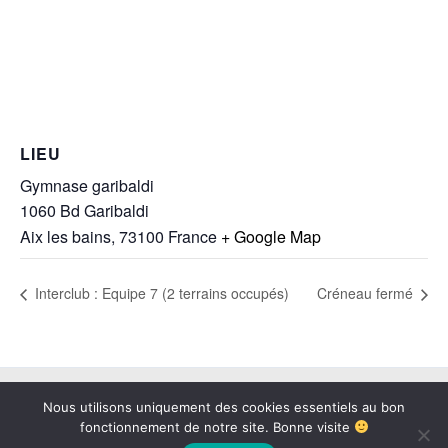
LIEU
Gymnase garibaldi
1060 Bd Garibaldi
Aix les bains
,
73100
France
+ Google Map
Interclub : Equipe 7 (2 terrains occupés)
Créneau fermé
Copyright © 2026 BAB73 | Propulsé par
Thème WordPress Astra
Nous utilisons uniquement des cookies essentiels au bon
fonctionnement de notre site. Bonne visite