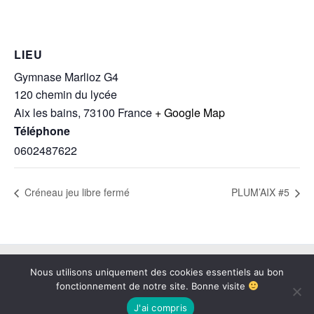
LIEU
Gymnase Marlioz G4
120 chemin du lycée
Aix les bains
,
73100
France
+ Google Map
Téléphone
0602487622
Créneau jeu libre fermé
PLUM’AIX #5
Copyright © 2026 BAB73 | Propulsé par
Thème WordPress Astra
Nous utilisons uniquement des cookies essentiels au bon
fonctionnement de notre site. Bonne visite
J'ai compris