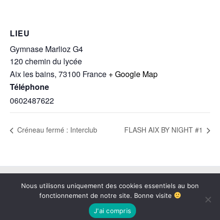
LIEU
Gymnase Marlioz G4
120 chemin du lycée
Aix les bains
,
73100
France
+ Google Map
Téléphone
0602487622
Créneau fermé : Interclub
FLASH AIX BY NIGHT #1
Copyright © 2026 BAB73 | Propulsé par
Thème WordPress Astra
Nous utilisons uniquement des cookies essentiels au bon
fonctionnement de notre site. Bonne visite
J'ai compris