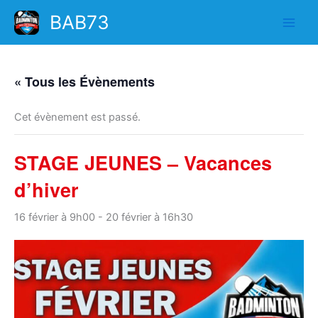
Aller
BAB73
au
contenu
« Tous les Évènements
Cet évènement est passé.
STAGE JEUNES – Vacances
d’hiver
16 février à 9h00
-
20 février à 16h30