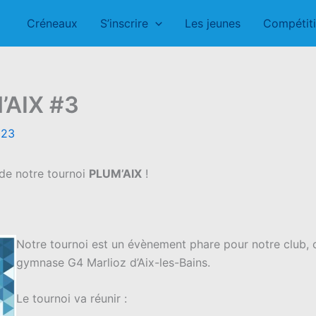
Créneaux
S’inscrire
Les jeunes
Compétit
’AIX #3
023
de notre tournoi
PLUM’AIX
!
Notre tournoi est un évènement phare pour notre club, c
gymnase G4 Marlioz d’Aix-les-Bains.
Le tournoi va réunir :