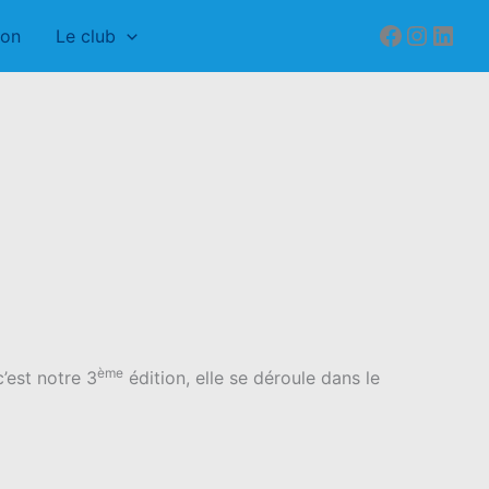
Faceboo
Instag
Link
ion
Le club
ème
’est notre 3
édition, elle se déroule dans le