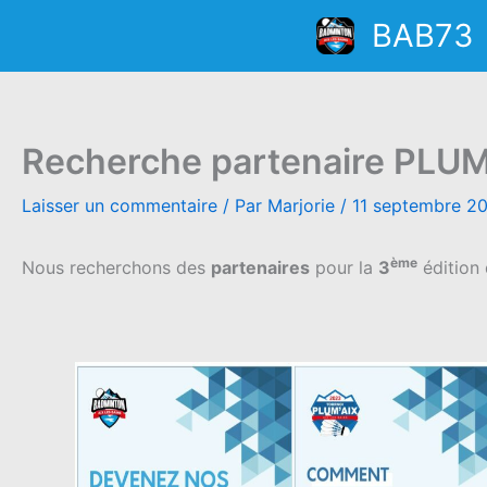
Aller
BAB73
au
contenu
Recherche partenaire PLUM
Laisser un commentaire
/ Par
Marjorie
/
11 septembre 2
ème
Nous recherchons des
partenaires
pour la
3
édition 