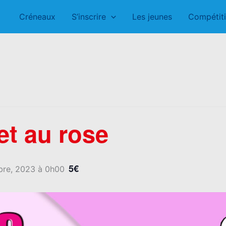
Créneaux
S’inscrire
Les jeunes
Compétit
t au rose
5€
bre, 2023 à 0h00