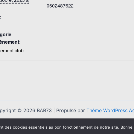
0602487622
:
gorie
ènement:
ement club
pyright © 2026 BAB73 | Propulsé par
Thème WordPress As
nt des cookies essentiels au bon fonctionnement de notre site. Bonne 