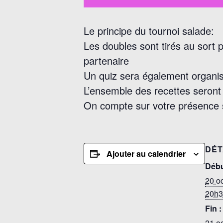
Le principe du tournoi salade:
Les doubles sont tirés au sort
partenaire
Un quiz sera également organisé
L’ensemble des recettes seront 
On compte sur votre présence 
DÉT
Ajouter au calendrier
Débu
20 o
20h3
Fin :
21 o