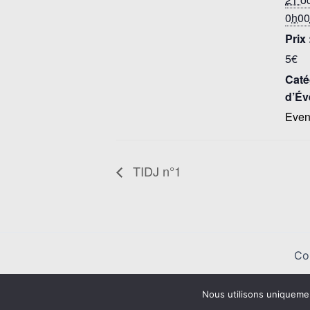
0h00
Prix 
5€
Caté
d’Év
Even
TIDJ n°1
Co
Nous utilisons uniqueme