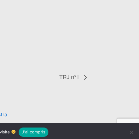
TRJ n°1
tra
visite
J'ai compris