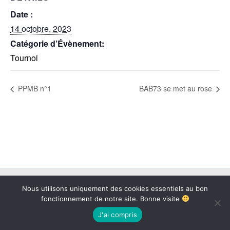
Date :
14 octobre, 2023
Catégorie d’Évènement:
Tournoi
PPMB n°1
BAB73 se met au rose
Copyright © 2026 BAB73 | Propulsé par
Thème WordPress Astra
Nous utilisons uniquement des cookies essentiels au bon
fonctionnement de notre site. Bonne visite
J'ai compris