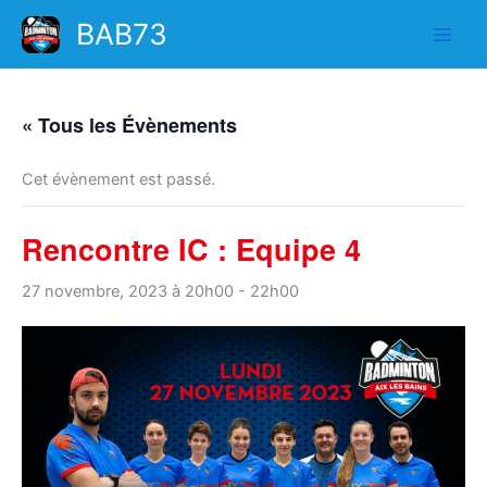
Aller
BAB73
au
contenu
« Tous les Évènements
Cet évènement est passé.
Rencontre IC : Equipe 4
27 novembre, 2023 à 20h00
-
22h00