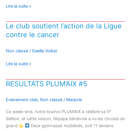
Les
la
Lire la suite »
adhérents
R2
du
et
Le club soutient l’action de la Ligue
BAB73
les
contre le cancer
retournent
autres
dans
équipes
les
?
Non classé
/
Gaelle Volker
années
80
Le
Lire la suite »
!
club
soutient
RESULTATS PLUM’AIX #5
l’action
de
la
Evènement club
,
Non classé
/
Marjorie
Ligue
Ce week-end, notre tournoi PLUM’AIX a célébré sa 5ᵉ
contre
édition, et cette saison, l’équipe bénévole a vu les choses en
le
grand
Deux gymnases mobilisés, soit 11 terrains
cancer