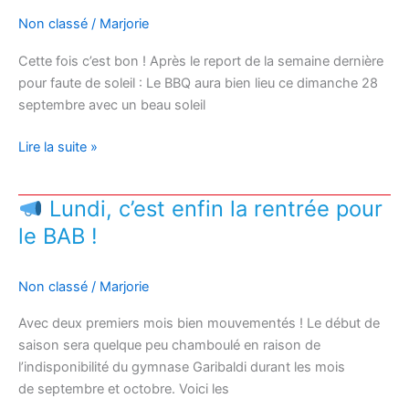
!
Non classé
/
Marjorie
Cette fois c’est bon ! Après le report de la semaine dernière
pour faute de soleil : Le BBQ aura bien lieu ce dimanche 28
septembre avec un beau soleil
Le
Lire la suite »
BBQ
d’accueil
Lundi, c’est enfin la rentrée pour
c’est
le BAB !
ce
dimanche
28
Non classé
/
Marjorie
septembre
!
Avec deux premiers mois bien mouvementés ! Le début de
saison sera quelque peu chamboulé en raison de
l’indisponibilité du gymnase Garibaldi durant les mois
de septembre et octobre. Voici les