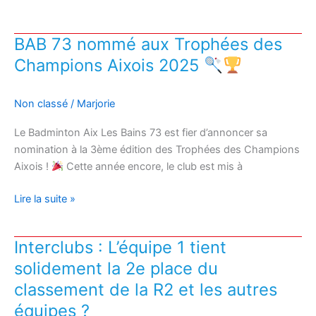
DE
FIN
BAB 73 nommé aux Trophées des
POUR
Champions Aixois 2025
LA
SAISON
2025-
Non classé
/
Marjorie
2026
Le Badminton Aix Les Bains 73 est fier d’annoncer sa
nomination à la 3ème édition des Trophées des Champions
Aixois !
Cette année encore, le club est mis à
BAB
Lire la suite »
73
nommé
Interclubs : L’équipe 1 tient
aux
solidement la 2e place du
Trophées
des
classement de la R2 et les autres
Champions
équipes ?