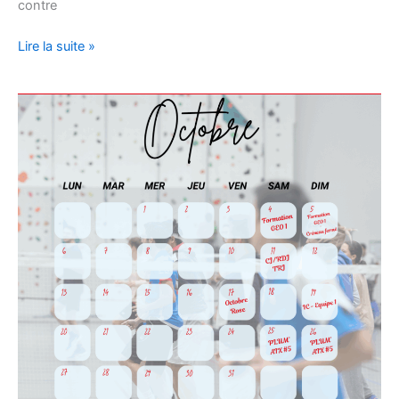
contre
RESULTATS
Lire la suite »
PLUM’AIX
#5