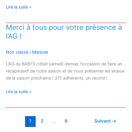
Lire la suite »
Lundi,
c’est
Merci à tous pour votre présence à
enfin
l’AG !
la
rentrée
pour
Non classé
/
Marjorie
le
BAB
L’AG du BAB73 c’était samedi dernier, l’occasion de faire un
!
récapitulatif de notre saison et de vous présenter les enjeux
de la saison prochaine ! 377 adhérents, un record !
Merci
Lire la suite »
à
tous
pour
votre
1
2
…
9
Suivant
→
présence