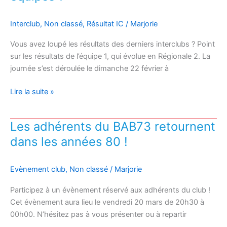
Aixois
2025
Interclub
,
Non classé
,
Résultat IC
/
Marjorie
Vous avez loupé les résultats des derniers interclubs ? Point
sur les résultats de l’équipe 1, qui évolue en Régionale 2. La
journée s’est déroulée le dimanche 22 février à
Interclubs
Lire la suite »
:
L’équipe
Les adhérents du BAB73 retournent
1
dans les années 80 !
tient
solidement
la
Evènement club
,
Non classé
/
Marjorie
2e
place
Participez à un évènement réservé aux adhérents du club !
du
Cet évènement aura lieu le vendredi 20 mars de 20h30 à
classement
00h00. N’hésitez pas à vous présenter ou à repartir
de